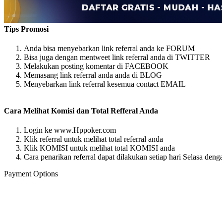
Tips Promosi
Anda bisa menyebarkan link referral anda ke FORUM
Bisa juga dengan mentweet link referral anda di TWITTER
Melakukan posting komentar di FACEBOOK
Memasang link referral anda anda di BLOG
Menyebarkan link referral kesemua contact EMAIL
Cara Melihat Komisi dan Total Refferal Anda
Login ke www.Hppoker.com
Klik referral untuk melihat total referral anda
Klik KOMISI untuk melihat total KOMISI anda
Cara penarikan referral dapat dilakukan setiap hari Selasa de
Payment Options