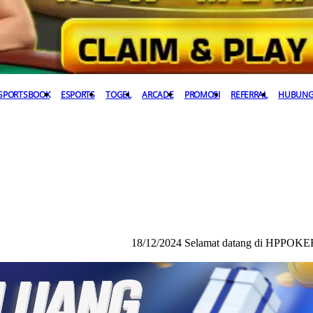
SPORTSBOOK
ESPORTS
TOGEL
ARCADE
PROMOSI
REFERRAL
HUBUNGI
18/12/2024 Selamat datang di HPPOKER ! Bagi Yang Kesu