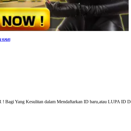
 KAMI
Kesulitan dalam Mendaftarkan ID baru,atau LUPA ID Dan PA