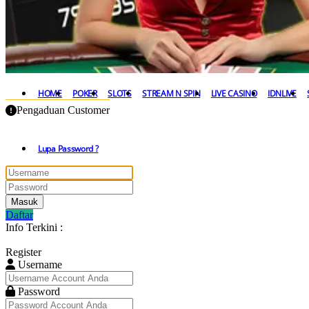
HOME
POKER
SLOTS
STREAM N SPIN
LIVE CASINO
IDNLIVE
Pengaduan Customer
Lupa Password ?
username
Password
Masuk
Daftar
Info Terkini :
Register
Username
Password