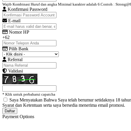
Wajib Kombinasi Huruf dan angka Minimal karakter adalah 6.Contoh : Strong@
Konfirmasi Password
E-mail
Nomor HP
+62
Pilih Bank
Referral
Validasi
* Klik untuk perbaharui capatcha
Saya Menyatakan Bahwa Saya telah berumur setidaknya 18 tahun a
Syarat dan Ketentuan serta saya bersedia menerima email promosi.
Daftar
Payment Options